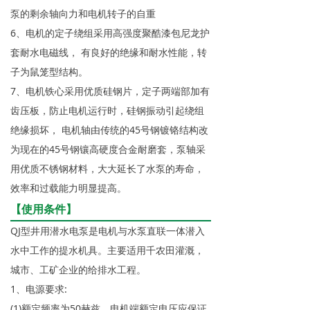
泵的剩余轴向力和电机转子的自重
6、电机的定子绕组采用高强度聚酷漆包尼龙护
套耐水电磁线， 有良好的绝缘和耐水性能，转
子为鼠笼型结构。
7、电机铁心采用优质硅钢片，定子两端部加有
齿压板，防止电机运行时，硅钢振动引起绕组
绝缘损坏， 电机轴由传统的45号钢镀铬结构改
为现在的45号钢镶高硬度合金耐磨套，泵轴采
用优质不锈钢材料，大大延长了水泵的寿命，
效率和过载能力明显提高。
【使用条件】
QJ型井用潜水电泵是电机与水泵直联一体潜入
水中工作的提水机具。主要适用千农田灌溉，
城市、工矿企业的给排水工程。
1、电源要求:
(1)额定频率为50赫兹，电机端额定电压应保证