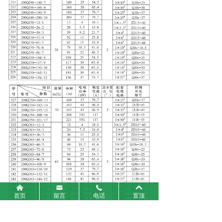
낀
낂
끅
낓
首页
留言
电话
置顶