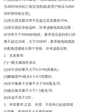
为3805%伏的三相交流电源(若用户电压为660
伏时害特殊定货)。
(2)变乐器负载功率不应超过其容量的75%。
(3)变压器距井较远时，应考滤输电线线压降，
对功率大于45kW的电机，要求变压器到井口距
离不超过20米，大于20米时，要求输电线规格
比配电缆规格大两个等级，并考滤线压降。
2、水质要求:
(1)一般无腐蚀性清水。
(2)水中含砂量不大于0.01%(质量比)
(3)酸碱度PH值在6.5-8.5范围内。
(4)水中氯离子含量不大于400毫克/升。
(5)硫化氢含量不大于1.5毫克/升。
(6)水温不高于20C。
3、井筒要求:正直、光滑、不得有凸起或管错
位现象，井内径不小于相应的机