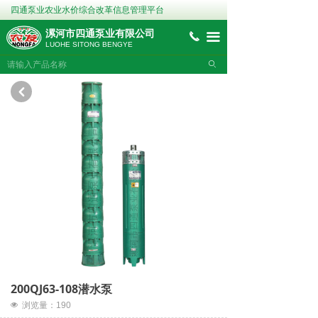
四通泵业农业水价综合改革信息管理平台
漯河市四通泵业有限公司
끅
끀
LUOHE SITONG BENGYE
ꄙ
낒
200QJ63-108潜水泵
넶
浏览量：
190